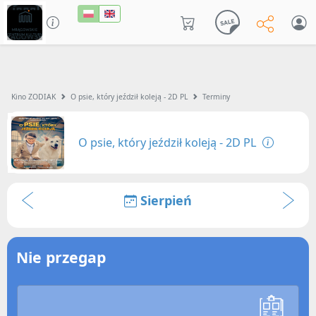
Kino ZODIAK
O psie, który jeździł koleją - 2D PL
Terminy
O psie, który jeździł koleją - 2D PL
Sierpień
Nie przegap