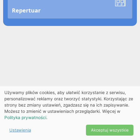
Repertuar
Używamy plików cookies, aby ułatwić korzystanie z serwisu,
personalizować reklamy oraz tworzyć statystyki. Korzystając ze
strony bez zmiany ustawień, zgadzasz się na ich zapisywanie.
Możesz to zmienić w ustawieniach przeglądarki. Więcej w
Polityka prywatności
.
Ustawienia
Akceptuj wszystkie
Powered by Copyright ©
Ekobilet
2026
|
Ustawienia
2026
cookies