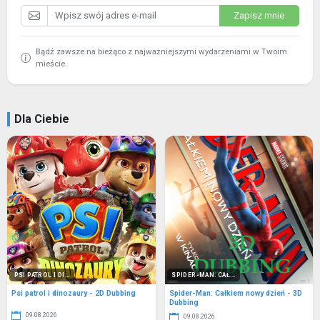
Zapisz mnie
Bądź zawsze na bieżąco z najważniejszymi wydarzeniami w Twoim
mieście.
Dla Ciebie
PSI PATROL I DI...
SPIDER-MAN: CAŁ...
Psi patrol i dinozaury - 2D Dubbing
Spider-Man: Całkiem nowy dzień - 3D
Dubbing
09.08.2026
09.08.2026