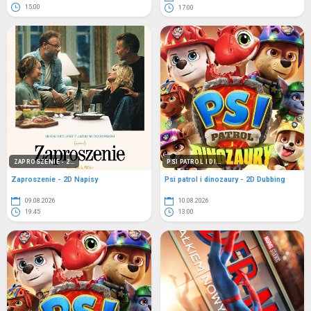
15:00
17:00
ZAPROSZENIE - 2...
PSI PATROL I DI...
Zaproszenie - 2D Napisy
Psi patrol i dinozaury - 2D Dubbing
09.08.2026
10.08.2026
19:45
13:00