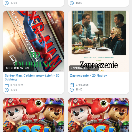
13:00
15:00
SPIDER-MAN: CAŁ...
ZAPROSZENIE - 2...
Spider-Man: Całkiem nowy dzień - 3D
Zaproszenie - 2D Napisy
Dubbing
07.08.2026
07.08.2026
19:45
17:00