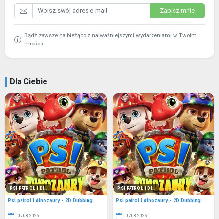
Zapisz mnie
Bądź zawsze na bieżąco z najważniejszymi wydarzeniami w Twoim
mieście.
Dla Ciebie
PSI PATROL I DI...
PSI PATROL I DI...
Psi patrol i dinozaury - 2D Dubbing
Psi patrol i dinozaury - 2D Dubbing
07.08.2026
07.08.2026