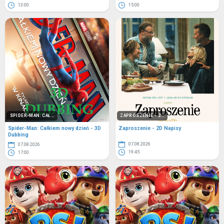
13:00
15:00
SPIDER-MAN: CAŁ...
ZAPROSZENIE - 2...
Spider-Man: Całkiem nowy dzień - 3D
Zaproszenie - 2D Napisy
Dubbing
07.08.2026
07.08.2026
19:45
17:00