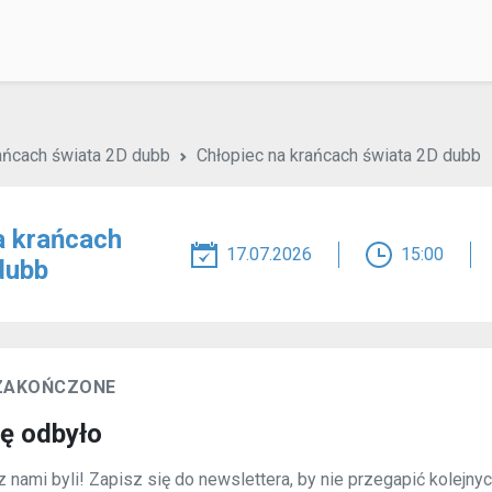
ańcach świata 2D dubb
Chłopiec na krańcach świata 2D dubb
a krańcach
17.07.2026
15:00
dubb
 ZAKOŃCZONE
ię odbyło
 nami byli! Zapisz się do newslettera, by nie przegapić kolejny