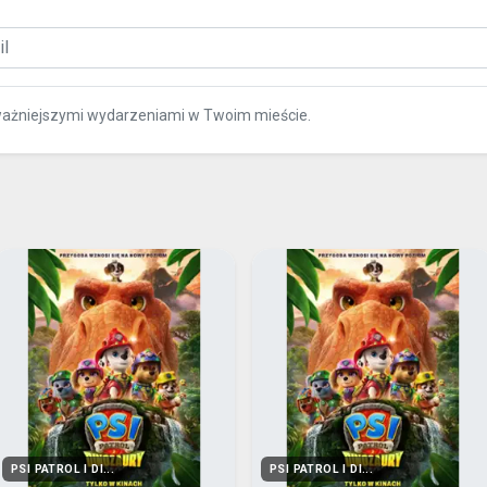
ważniejszymi wydarzeniami w Twoim mieście.
PSI PATROL I DI...
PSI PATROL I DI...