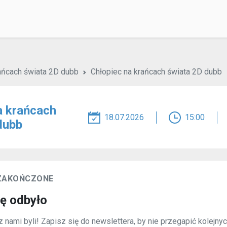
ańcach świata 2D dubb
Chłopiec na krańcach świata 2D dubb
a krańcach
18.07.2026
15:00
dubb
 ZAKOŃCZONE
ię odbyło
 nami byli! Zapisz się do newslettera, by nie przegapić kolejny