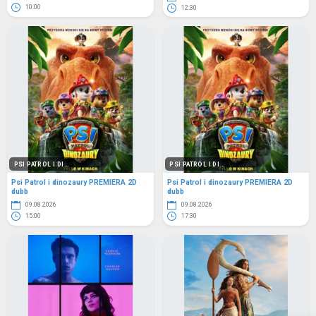
10:00
12:30
PSI PATROL I DI...
PSI PATROL I DI...
Psi Patrol i dinozaury PREMIERA 2D
Psi Patrol i dinozaury PREMIERA 2D
dubb
dubb
09.08.2026
09.08.2026
15:00
17:30