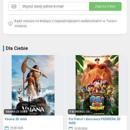
Zapisz mnie
Bądź zawsze na bieżąco z najważniejszymi wydarzeniami w Twoim
mieście.
Dla Ciebie
VAIANA 2D DUBB
PSI PATROL I DI...
Vaiana 2D dubb
Psi Patrol i dinozaury PREMIERA 2D
dubb
09.08.2026
09.08.2026