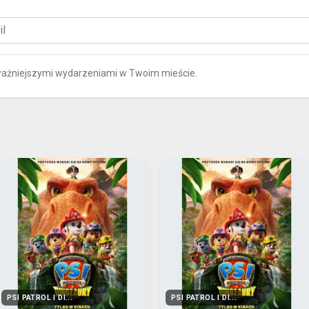
ważniejszymi wydarzeniami w Twoim mieście.
PSI PATROL I DI...
PSI PATROL I DI...