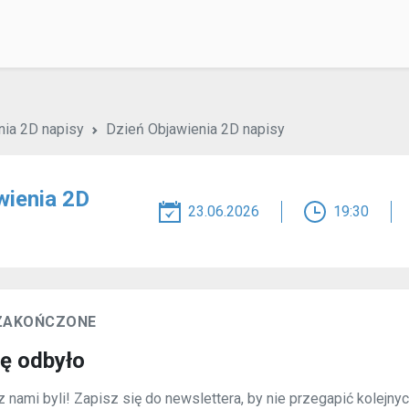
nia 2D napisy
Dzień Objawienia 2D napisy
wienia 2D
23.06.2026
19:30
 ZAKOŃCZONE
ię odbyło
 nami byli! Zapisz się do newslettera, by nie przegapić kolejny