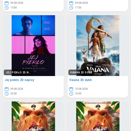
09.08.2026
09.08.2026
15:00
17:30
JEJ PIEKŁO 2D N...
VAIANA 2D DUBB
Jej piekło 2D napisy
Vaiana 2D dubb
09.08.2026
10.08.2026
20:00
10:00