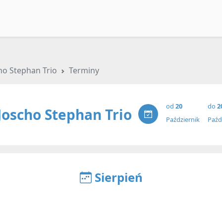
ho Stephan Trio
Terminy
od
20
do
2
Joscho Stephan Trio
Październik
Paźd
Sierpień