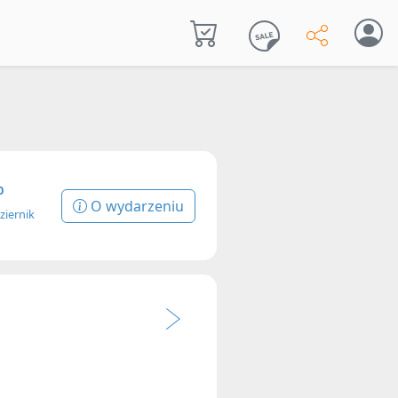
0
O wydarzeniu
ziernik