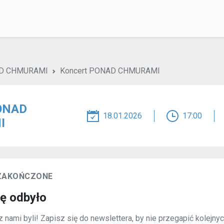
AD CHMURAMI
Koncert PONAD CHMURAMI
ONAD
18.01.2026
17:00
I
 ZAKOŃCZONE
ię odbyło
 nami byli! Zapisz się do newslettera, by nie przegapić kolejny