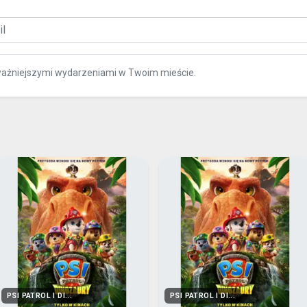
ważniejszymi wydarzeniami w Twoim mieście.
PSI PATROL I DI...
PSI PATROL I DI...