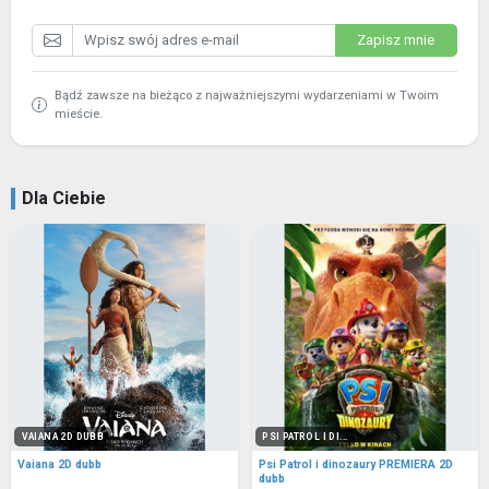
Zapisz mnie
Bądź zawsze na bieżąco z najważniejszymi wydarzeniami w Twoim
mieście.
Dla Ciebie
VAIANA 2D DUBB
PSI PATROL I DI...
Vaiana 2D dubb
Psi Patrol i dinozaury PREMIERA 2D
dubb