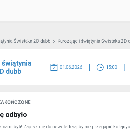
iątynia Świstaka 2D dubb
Kurozając i świątynia Świstaka 2D 
 świątynia
01.06.2026
15:00
D dubb
 ZAKOŃCZONE
ię odbyło
 nami byli! Zapisz się do newslettera, by nie przegapić kolejny