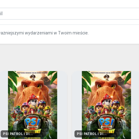
ważniejszymi wydarzeniami w Twoim mieście.
PSI PATROL I DI...
PSI PATROL I DI...