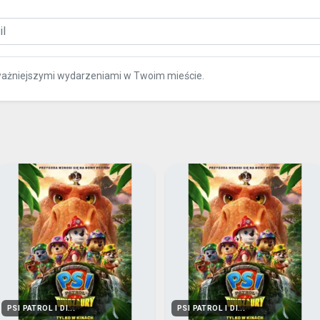
ważniejszymi wydarzeniami w Twoim mieście.
PSI PATROL I DI...
PSI PATROL I DI...