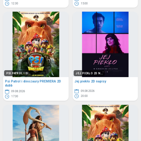
12:30
15:00
PSI PATROL I DI...
JEJ PIEKŁO 2D N...
Psi Patrol i dinozaury PREMIERA 2D
Jej piekło 2D napisy
dubb
09.08.2026
09.08.2026
20:00
17:30