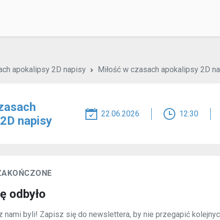
ach apokalipsy 2D napisy
Miłość w czasach apokalipsy 2D na
zasach
22.06.2026
12:30
 2D napisy
 ZAKOŃCZONE
ię odbyło
 nami byli! Zapisz się do newslettera, by nie przegapić kolejny