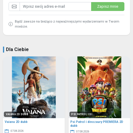
Zapisz mnie
Bądź zawsze na bieżąco z najważniejszymi wydarzeniami w Twoim
mieście.
Dla Ciebie
VAIANA 2D DUBB
PSI PATROL I DI...
Vaiana 2D dubb
Psi Patrol i dinozaury PREMIERA 2D
dubb
07.08.2026
07.08.2026