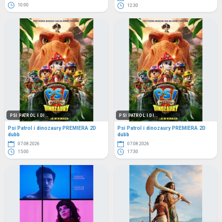
10:00
12:30
PSI PATROL I DI...
PSI PATROL I DI...
Psi Patrol i dinozaury PREMIERA 2D
Psi Patrol i dinozaury PREMIERA 2D
dubb
dubb
07.08.2026
07.08.2026
15:00
17:30