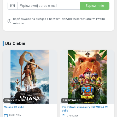
Zapisz mnie
Bądź zawsze na bieżąco z najważniejszymi wydarzeniami w Twoim
mieście.
Dla Ciebie
VAIANA 2D DUBB
PSI PATROL I DI...
Vaiana 2D dubb
Psi Patrol i dinozaury PREMIERA 2D
dubb
07.08.2026
07.08.2026