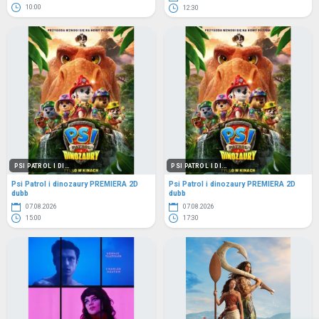
10:00
12:30
PSI PATROL I DI...
PSI PATROL I DI...
Psi Patrol i dinozaury PREMIERA 2D
Psi Patrol i dinozaury PREMIERA 2D
dubb
dubb
07.08.2026
07.08.2026
15:00
17:30