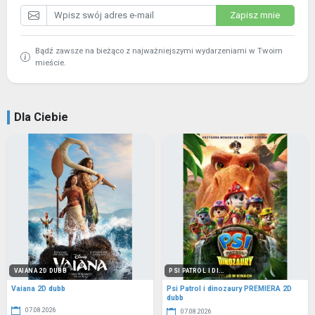
Zapisz mnie
Bądź zawsze na bieżąco z najważniejszymi wydarzeniami w Twoim
mieście.
Dla Ciebie
VAIANA 2D DUBB
PSI PATROL I DI...
Vaiana 2D dubb
Psi Patrol i dinozaury PREMIERA 2D
dubb
07.08.2026
07.08.2026