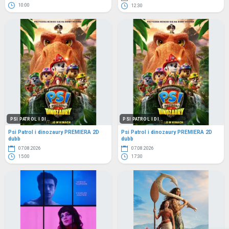
10:00
12:30
PSI PATROL I DI...
PSI PATROL I DI...
Psi Patrol i dinozaury PREMIERA 2D
Psi Patrol i dinozaury PREMIERA 2D
dubb
dubb
07.08.2026
07.08.2026
15:00
17:30