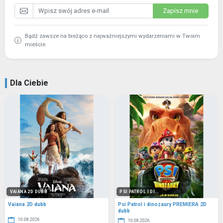
Zapisz mnie
Bądź zawsze na bieżąco z najważniejszymi wydarzeniami w Twoim
mieście.
Dla Ciebie
VAIANA 2D DUBB
PSI PATROL I DI...
Vaiana 2D dubb
Psi Patrol i dinozaury PREMIERA 2D
dubb
10.08.2026
10.08.2026