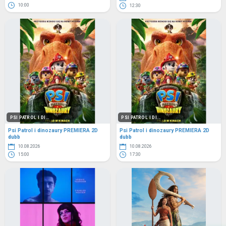
10:00
12:30
PSI PATROL I DI...
PSI PATROL I DI...
Psi Patrol i dinozaury PREMIERA 2D
Psi Patrol i dinozaury PREMIERA 2D
dubb
dubb
10.08.2026
10.08.2026
15:00
17:30