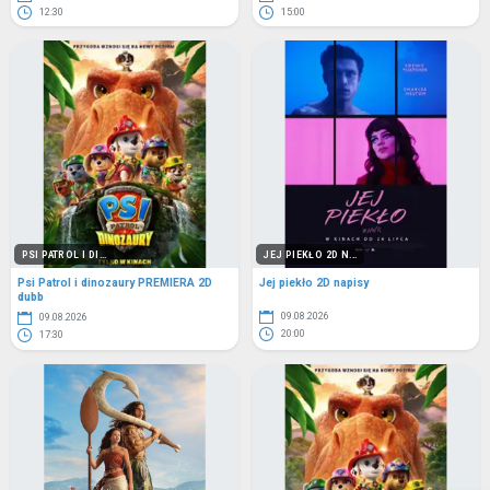
12:30
15:00
PSI PATROL I DI...
JEJ PIEKŁO 2D N...
Psi Patrol i dinozaury PREMIERA 2D
Jej piekło 2D napisy
dubb
09.08.2026
09.08.2026
20:00
17:30