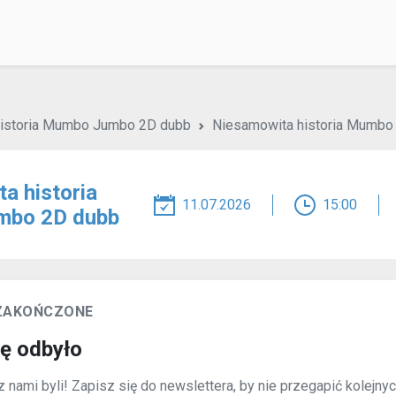
istoria Mumbo Jumbo 2D dubb
Niesamowita historia Mumbo
a historia
11.07.2026
15:00
bo 2D dubb
 ZAKOŃCZONE
ię odbyło
 nami byli! Zapisz się do newslettera, by nie przegapić kolejny