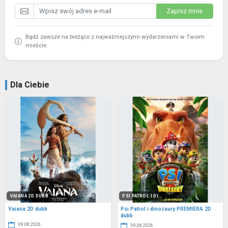
Zapisz mnie
Bądź zawsze na bieżąco z najważniejszymi wydarzeniami w Twoim
mieście.
Dla Ciebie
VAIANA 2D DUBB
PSI PATROL I DI...
Vaiana 2D dubb
Psi Patrol i dinozaury PREMIERA 2D
dubb
09.08.2026
09.08.2026