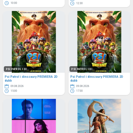
10:00
12:30
PSI PATROL I DI...
PSI PATROL I DI...
Psi Patrol i dinozaury PREMIERA 2D
Psi Patrol i dinozaury PREMIERA 2D
dubb
dubb
09.08.2026
09.08.2026
15:00
17:30