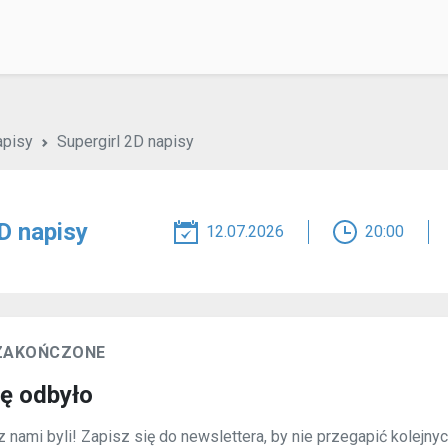
apisy
Supergirl 2D napisy
D napisy
12.07.2026
20:00
 ZAKOŃCZONE
ię odbyło
 nami byli! Zapisz się do newslettera, by nie przegapić kolejny