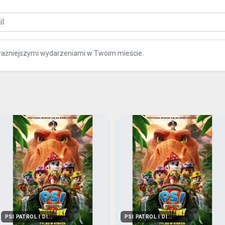
ważniejszymi wydarzeniami w Twoim mieście.
PSI PATROL I DI...
PSI PATROL I DI...