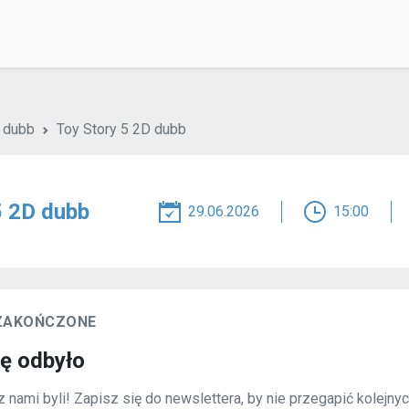
D dubb
Toy Story 5 2D dubb
5 2D dubb
29.06.2026
15:00
 ZAKOŃCZONE
ię odbyło
 nami byli! Zapisz się do newslettera, by nie przegapić kolejny