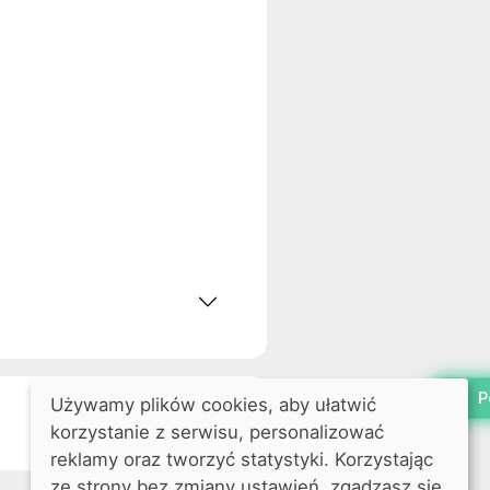
P
Używamy plików cookies, aby ułatwić
Dodaj do koszyka
korzystanie z serwisu, personalizować
reklamy oraz tworzyć statystyki. Korzystając
ze strony bez zmiany ustawień, zgadzasz się