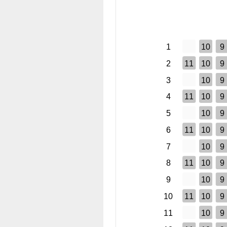
1
10
9
2
11
10
9
3
10
9
4
11
10
9
5
10
9
6
11
10
9
7
10
9
8
11
10
9
9
10
9
10
11
10
9
11
10
9