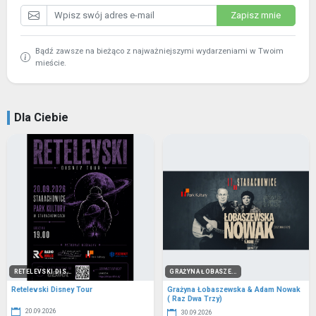
Zapisz mnie
Bądź zawsze na bieżąco z najważniejszymi wydarzeniami w Twoim
mieście.
Dla Ciebie
RETELEVSKI DIS...
GRAŻYNA ŁOBASZE...
Retelevski Disney Tour
Grażyna Łobaszewska & Adam Nowak
( Raz Dwa Trzy)
20.09.2026
30.09.2026