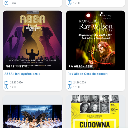
19:00
19:00
ABBA I INNI SYM...
RAY WILSON GENE...
ABBA i inni symfonicznie
Ray Wilson Genesis koncert
22.10.2026
24.10.2026
19:00
16:00