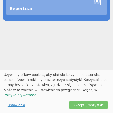
Repertuar
Używamy plików cookies, aby ułatwić korzystanie z serwisu,
personalizować reklamy oraz tworzyć statystyki. Korzystając ze
strony bez zmiany ustawień, zgadzasz się na ich zapisywanie.
Możesz to zmienić w ustawieniach przeglądarki. Więcej w
Polityka prywatności
.
Ustawienia
Akceptuj wszystkie
Powered by Copyright ©
Ekobilet
2026
|
Ustawienia
2026
cookies