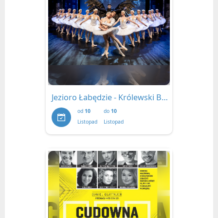
Jezioro Łabędzie - Królewski Balet Klasyczny
od
10
do
10
Listopad
Listopad