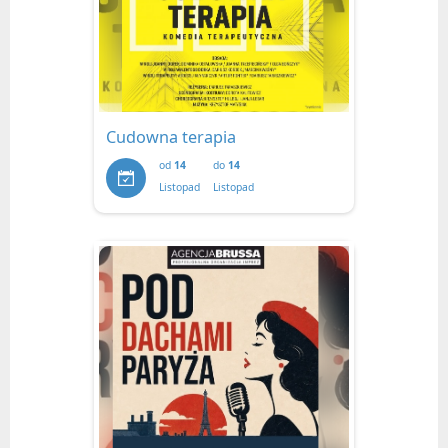
Cudowna terapia
od
14
do
14
Listopad
Listopad