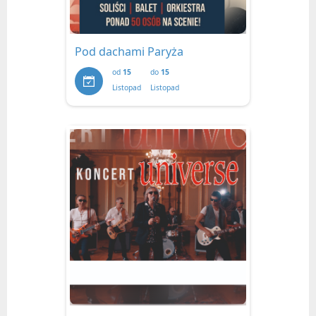
Pod dachami Paryża
od
15
do
15
Listopad
Listopad