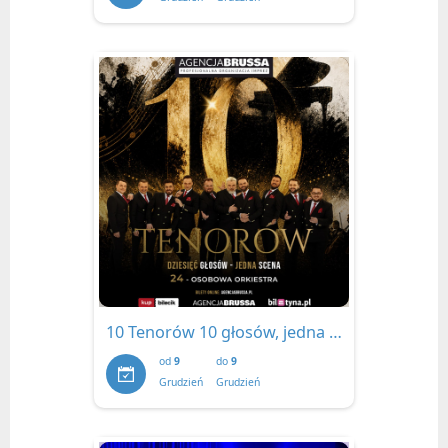
10 Tenorów 10 głosów, jedna scena
od
9
do
9
Grudzień
Grudzień