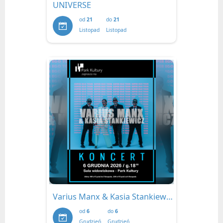
UNIVERSE
od
21
do
21
Listopad
Listopad
Varius Manx & Kasia Stankiewicz
od
6
do
6
Grudzień
Grudzień