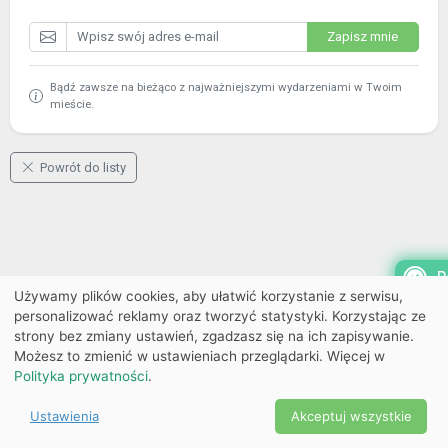
Zapisz mnie
Bądź zawsze na bieżąco z najważniejszymi wydarzeniami w Twoim
mieście.
Powrót do listy
P
Używamy plików cookies, aby ułatwić korzystanie z serwisu,
personalizować reklamy oraz tworzyć statystyki. Korzystając ze
strony bez zmiany ustawień, zgadzasz się na ich zapisywanie.
Możesz to zmienić w ustawieniach przeglądarki. Więcej w
Polityka prywatności
.
Ustawienia
Akceptuj wszystkie
Powered by Copyright ©
Ekobilet
2026
|
Ustawienia
2026
cookies