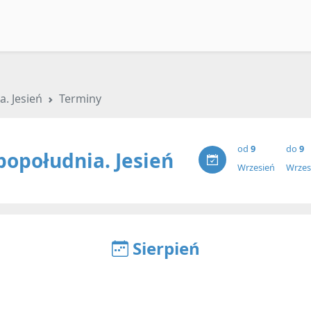
a. Jesień
Terminy
od
9
do
9
popołudnia. Jesień
Wrzesień
Wrzes
Sierpień