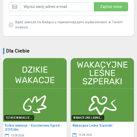
Zapisz mnie
Bądź zawsze na bieżąco z najważniejszymi wydarzeniami w Twoim
mieście.
Dla Ciebie
DZIKIE WAKACJE ...
WAKACYJNE LEŚNE...
Dzikie wakacje - Kasztanowy Ogród -
Wakacyjne Leśne Szperaki
2/3/5/dni
10.08.2026
10.08.2026