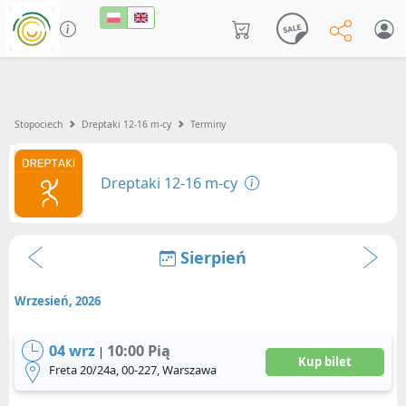
Stopociech
Dreptaki 12-16 m-cy
Terminy
Dreptaki 12-16 m-cy
Sierpień
Wrzesień, 2026
04 wrz
10:00 Pią
|
Kup bilet
Freta 20/24a, 00-227, Warszawa