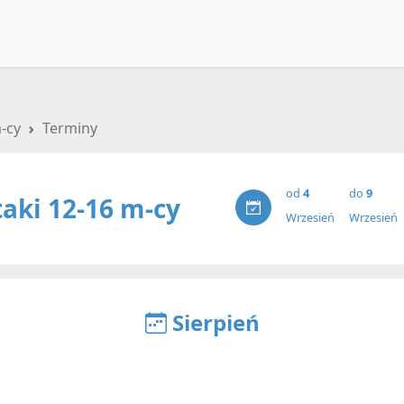
-cy
Terminy
od
4
do
9
aki 12-16 m-cy
Wrzesień
Wrzesień
Sierpień