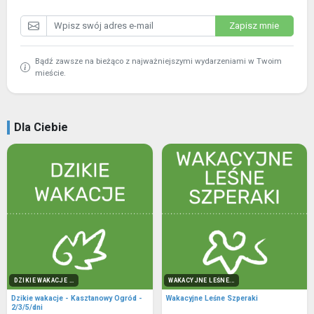
Zapisz mnie
Bądź zawsze na bieżąco z najważniejszymi wydarzeniami w Twoim
mieście.
Dla Ciebie
DZIKIE WAKACJE ...
WAKACYJNE LEŚNE...
Dzikie wakacje - Kasztanowy Ogród -
Wakacyjne Leśne Szperaki
2/3/5/dni