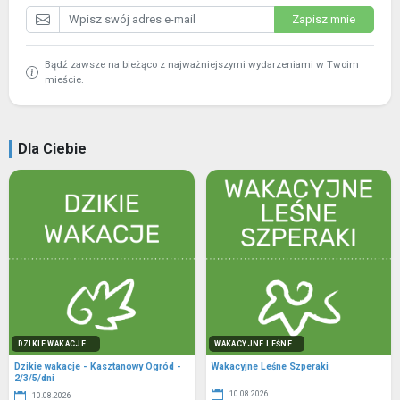
Zapisz mnie
Bądź zawsze na bieżąco z najważniejszymi wydarzeniami w Twoim
mieście.
Dla Ciebie
DZIKIE WAKACJE ...
WAKACYJNE LEŚNE...
Dzikie wakacje - Kasztanowy Ogród -
Wakacyjne Leśne Szperaki
2/3/5/dni
10.08.2026
10.08.2026