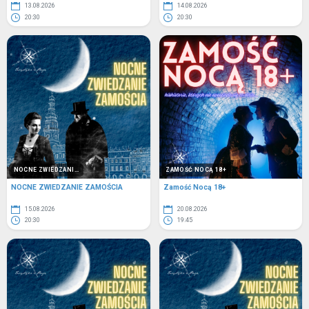
13.08.2026
14.08.2026
20:30
20:30
NOCNE ZWIEDZANI...
ZAMOŚĆ NOCĄ 18+
NOCNE ZWIEDZANIE ZAMOŚCIA
Zamość Nocą 18+
15.08.2026
20.08.2026
20:30
19:45