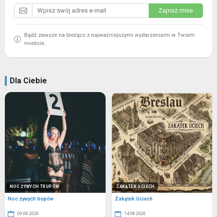
Zapisz mnie
Bądź zawsze na bieżąco z najważniejszymi wydarzeniami w Twoim
mieście.
Dla Ciebie
NOC ŻYWYCH TRUPÓW
ZAKĄTEK UCIECH
Noc żywych trupów
Zakątek Uciech
09.08.2026
14.08.2026