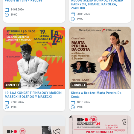
People in Tune - Reggae
MŁODA SCENA KOMPOZYTORSKA
HADRYCH, HIDANE, KAPOŁKA,
ZIABLIUK
14.08.2026
20.08.2026
19:00
19:00
KONCERT
KONCERT
19. LAJ KONCERT FINAŁOWY MARCIN
Siesta w Drodze: Marta Pereira Da
MASECKI BOLEROS Y MASECKI
Costa
27.08.2026
18.10.2026
19:00
19:00