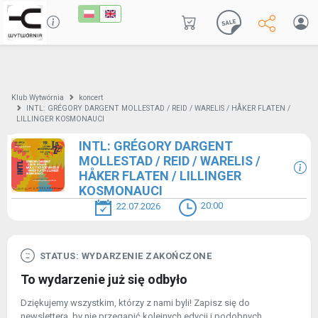
Klub Wytwórnia
koncert
INTL: GRÉGORY DARGENT MOLLESTAD / REID / WARELIS / HÅKER FLATEN /
LILLINGER KOSMONAUCI
INTL: GRÉGORY DARGENT
MOLLESTAD / REID / WARELIS /
HÅKER FLATEN / LILLINGER
KOSMONAUCI
20:00
22.07.2026
STATUS: WYDARZENIE ZAKOŃCZONE
To wydarzenie już się odbyło
Dziękujemy wszystkim, którzy z nami byli! Zapisz się do
newslettera, by nie przegapić kolejnych edycji i podobnych