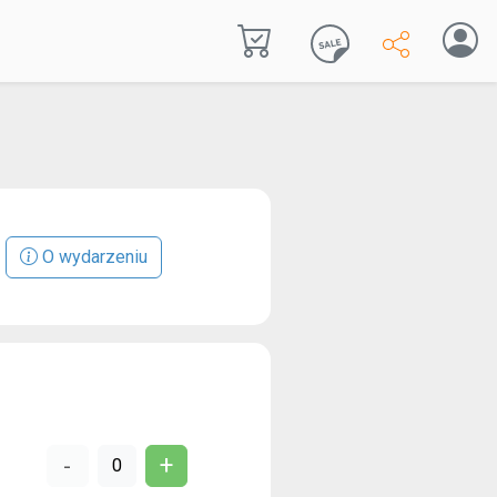
O wydarzeniu
+
-
0