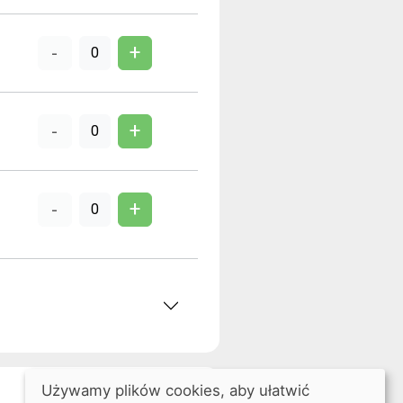
+
-
0
+
-
0
+
-
0
Używamy plików cookies, aby ułatwić