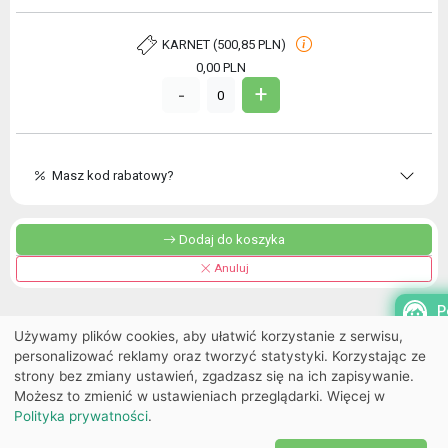
KARNET (500,85 PLN)
0,00
PLN
+
-
0
Masz kod rabatowy?
Dodaj do koszyka
Anuluj
P
Używamy plików cookies, aby ułatwić korzystanie z serwisu,
personalizować reklamy oraz tworzyć statystyki. Korzystając ze
strony bez zmiany ustawień, zgadzasz się na ich zapisywanie.
Możesz to zmienić w ustawieniach przeglądarki. Więcej w
Polityka prywatności
.