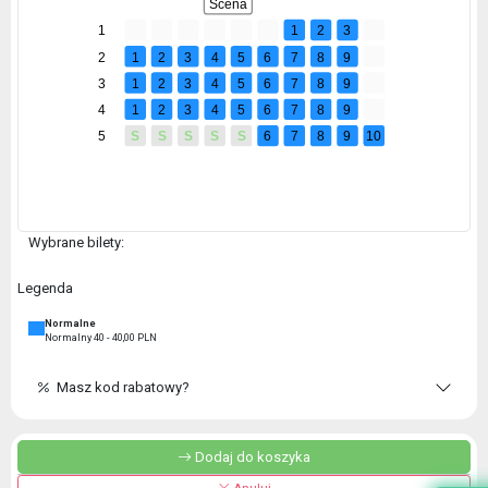
Scena
1
1
2
3
2
1
2
3
4
5
6
7
8
9
3
1
2
3
4
5
6
7
8
9
4
1
2
3
4
5
6
7
8
9
5
S
S
S
S
S
6
7
8
9
10
Wybrane bilety:
Legenda
Normalne
Normalny 40 - 40,00 PLN
Masz kod rabatowy?
Dodaj do koszyka