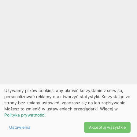
Używamy plików cookies, aby ułatwić korzystanie z serwisu,
personalizować reklamy oraz tworzyć statystyki. Korzystając ze
strony bez zmiany ustawień, zgadzasz się na ich zapisywanie.
Możesz to zmienić w ustawieniach przeglądarki. Więcej w
Polityka prywatności
.
Ustawienia
Akceptuj wszystkie
Powered by Copyright ©
Ekobilet
2026
|
Ustawienia
2026
cookies