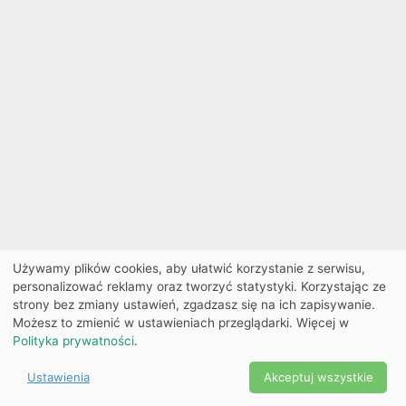
Używamy plików cookies, aby ułatwić korzystanie z serwisu,
personalizować reklamy oraz tworzyć statystyki. Korzystając ze
strony bez zmiany ustawień, zgadzasz się na ich zapisywanie.
Możesz to zmienić w ustawieniach przeglądarki. Więcej w
Polityka prywatności
.
Ustawienia
Akceptuj wszystkie
Powered by Copyright ©
Ekobilet
2026
|
Ustawienia
2026
cookies