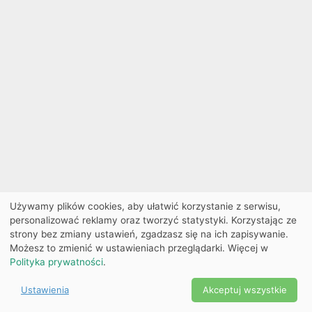
Używamy plików cookies, aby ułatwić korzystanie z serwisu,
personalizować reklamy oraz tworzyć statystyki. Korzystając ze
strony bez zmiany ustawień, zgadzasz się na ich zapisywanie.
Możesz to zmienić w ustawieniach przeglądarki. Więcej w
Polityka prywatności
.
Ustawienia
Akceptuj wszystkie
Powered by Copyright ©
Ekobilet
2026
|
Ustawienia
2026
cookies