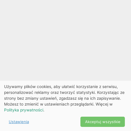
Używamy plików cookies, aby ułatwić korzystanie z serwisu,
personalizować reklamy oraz tworzyć statystyki. Korzystając ze
strony bez zmiany ustawień, zgadzasz się na ich zapisywanie.
Możesz to zmienić w ustawieniach przeglądarki. Więcej w
Polityka prywatności
.
Ustawienia
Akceptuj wszystkie
Powered by Copyright ©
Ekobilet
2026
|
Ustawienia
2026
cookies