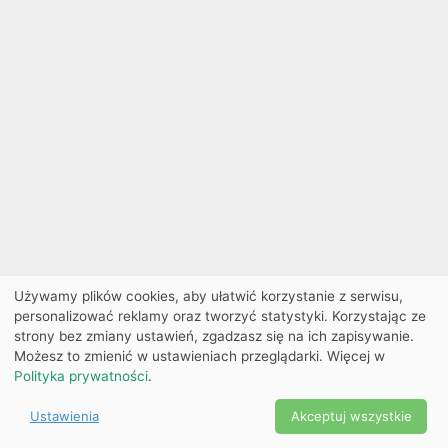
Używamy plików cookies, aby ułatwić korzystanie z serwisu,
personalizować reklamy oraz tworzyć statystyki. Korzystając ze
strony bez zmiany ustawień, zgadzasz się na ich zapisywanie.
Możesz to zmienić w ustawieniach przeglądarki. Więcej w
Polityka prywatności
.
Ustawienia
Akceptuj wszystkie
Powered by Copyright ©
Ekobilet
2026
|
Ustawienia
2026
cookies