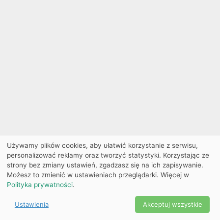
Używamy plików cookies, aby ułatwić korzystanie z serwisu,
personalizować reklamy oraz tworzyć statystyki. Korzystając ze
strony bez zmiany ustawień, zgadzasz się na ich zapisywanie.
Możesz to zmienić w ustawieniach przeglądarki. Więcej w
Polityka prywatności
.
Ustawienia
Akceptuj wszystkie
Powered by Copyright ©
Ekobilet
2026
|
Ustawienia
2026
cookies