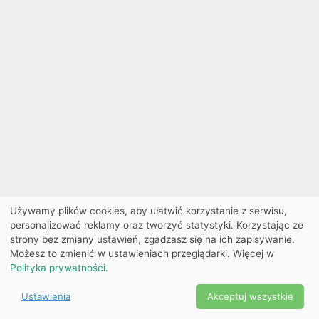
Używamy plików cookies, aby ułatwić korzystanie z serwisu,
personalizować reklamy oraz tworzyć statystyki. Korzystając ze
strony bez zmiany ustawień, zgadzasz się na ich zapisywanie.
Możesz to zmienić w ustawieniach przeglądarki. Więcej w
Polityka prywatności
.
Ustawienia
Akceptuj wszystkie
Powered by Copyright ©
Ekobilet
2026
|
Ustawienia
2026
cookies