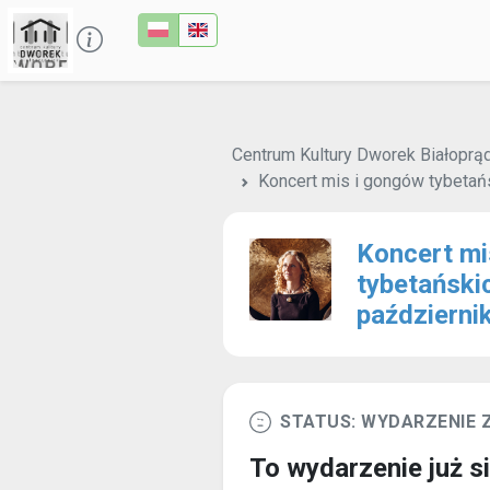
Centrum Kultury Dworek Białoprąd
Koncert mis i gongów tybetańs
Koncert mi
tybetańskic
październi
STATUS: WYDARZENIE
To wydarzenie już s