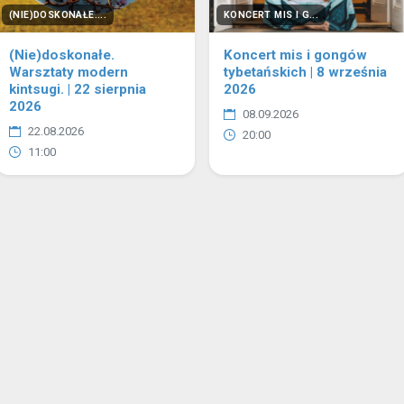
(NIE)DOSKONAŁE....
KONCERT MIS I G...
(Nie)doskonałe.
Koncert mis i gongów
Warsztaty modern
tybetańskich | 8 września
kintsugi. | 22 sierpnia
2026
2026
08.09.2026
22.08.2026
20:00
11:00