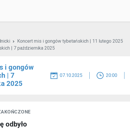
nicki
Koncert mis i gongów tybetańskich | 11 lutego 2025
kich | 7 października 2025
s i gongów
h | 7
07.10.2025
20:00
ka 2025
 ZAKOŃCZONE
ię odbyło